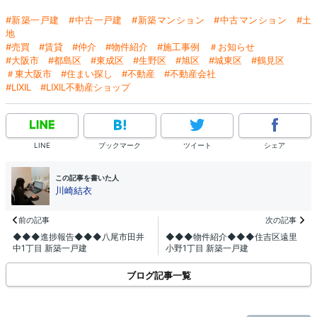
#新築一戸建 #中古一戸建 #新築マンション
#中古マンション
#土
地
#売買 #賃貸 #仲介
#物件紹介 #施工事例 ＃お知らせ
#大阪市 #都島区 #東成区 #生野区
#旭区 #城東区 #鶴見区
＃東大阪市
#住まい探し #不動産 #不動産会社
#LIXIL #LIXIL不動産ショップ
LINE
ブックマーク
ツイート
シェア
この記事を書いた人
川崎結衣
前の記事
次の記事
◆◆◆進捗報告◆◆◆八尾市田井
◆◆◆物件紹介◆◆◆住吉区遠里
中1丁目 新築一戸建
小野1丁目 新築一戸建
ブログ記事一覧