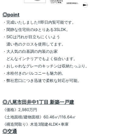
◎point
・完成いたしました!!即日内覧可能です。
・閑静な住宅街のゆとりある3SLDK。
・SICは汚れが目立ちにくいよう
濃い色のクロスを使用してます。
・大人気の白基調の内装のお家
どんなインテリアでもよく似合います。
・おしゃれなグレーのキッチンは収納たっぷり。
・水栓付きのバルコニーも魅力的。
・弊社窓口につき迅速で柔軟な対応が可能。
◎八尾市田井中1丁目 新築一戸建
《価格》2,980万円
《土地面積/建物面積》60.46㎡/116.64㎡
《構造間取り》木造3階建4LDK+車庫
◎交通