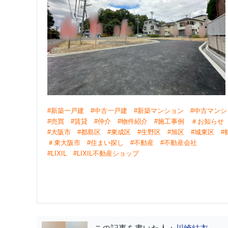
#新築一戸建 #中古一戸建 #新築マンション
#中古マン
#売買 #賃貸 #仲介
#物件紹介 #施工事例 ＃お知らせ
#大阪市 #都島区 #東成区 #生野区
#旭区 #城東区 #
＃東大阪市
#住まい探し #不動産 #不動産会社
#LIXIL #LIXIL不動産ショップ