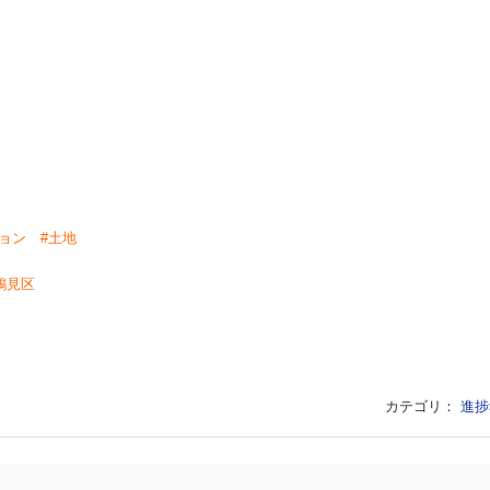
ション
#土地
鶴見区
カテゴリ：
進捗