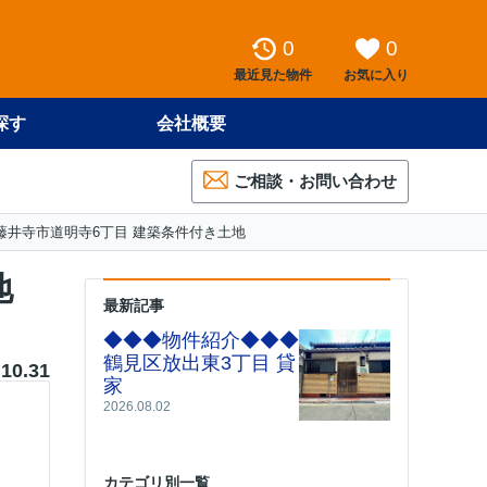
0
0
最近見た物件
お気に入り
探す
会社概要
ご相談・お問い合わせ
藤井寺市道明寺6丁目 建築条件付き土地
地
最新記事
◆◆◆物件紹介◆◆◆
鶴見区放出東3丁目 貸
.10.31
家
2026.08.02
カテゴリ別一覧