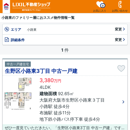
0
お気に入り
お問い合わせ
小路東のファミリー層におススメ物件情報一覧
変更
エリア
小路東
変更
詳細条件
1
件
中古一戸建住宅
生野区小路東3丁目 中古一戸建
3,380
万円
4LDK
建物面積
92.65㎡
大阪府大阪市生野区小路東３丁目
小路駅 徒歩4分
布施駅 徒歩11分
地下鉄小路バス停下車 徒歩4分
ぜひ一度見ていただきたい、「生野区小路東3丁目 中古一戸建」です！ファミリーマート 小路駅東店が292m以内にある物件です！阪上医院まで181mです！こちらの物件は中古戸建物件です！駅へのアクセスを重視するなら、地下鉄千日前線小路周辺の物件がおすすめです！物件詳細につきましては当社へお問い合わせください(*´ω`*)