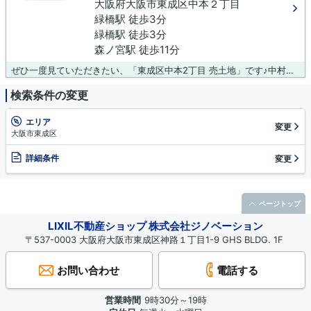
大阪府大阪市東成区中本２丁目
緑橋駅 徒歩3分
緑橋駅 徒歩3分
森ノ宮駅 徒歩11分
ぜひ一度見ていただきたい、「東成区中本2丁目 売土地」です♪中村クリニックまで370mです♪薬や日用品を買うのに便利なスギ薬局 森ノ宮店まで143mです♪周辺環境も良好なエリアにある売地です♪大阪市東成区エリアでの不動産探しは、優秀なスタッフが揃う当社にお任せください(^_^)
検索条件の変更
エリア
変更
大阪市東成区
詳細条件
変更
ページトップ
LIXIL不動産ショップ 株式会社ジノベーション
〒537-0003 大阪府大阪市東成区神路１丁目1-9 GHS BLDG. 1F
お問い合わせ
電話する
営業時間
9時30分～19時