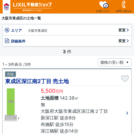
0
お気に入り
お問い合わせ
大阪市東成区の土地一覧
変更
エリア
大阪市東成区
変更
詳細条件
3
件
1～3件表示 /3件
売地
東成区深江南2丁目 売土地
5,500
万円
土地面積
142.38㎡
無
大阪府大阪市東成区深江南２丁目
新深江駅 徒歩8分
布施駅 徒歩15分
深江橋駅 徒歩14分