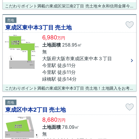
こだわりポイント満載の東成区深江南2丁目 売土地☆永和信用金庫今里支店まで362mです☆薬や日用品を買うのに便利なスーパードラッグシグマ 深江南店まで、342mです☆綺麗に整備された売地ですので、面倒な手入れなど必要ありません☆土地選びで何かお困りの点がございましたら、お気軽にお問い合わせください☆当社スタッフと一緒に、お客様のご希望の条件に合った土地を探しましょう(*^_^*)
売地
東成区東中本3丁目 売土地
6,980
万円
土地面積
258.95㎡
無
大阪府大阪市東成区東中本３丁目
今里駅 徒歩11分
今里駅 徒歩11分
緑橋駅 徒歩14分
こだわりポイント満載の東成区東中本3丁目 売土地！土地購入をお考えの方に好条件の売地が多数あります！不動産のプロフェッショナルの揃う当社が、お客様の幸せを実現させるお手伝いをいたします！不動産に関することなら、どのような事でも当社にお問い合わせください(*^^*)
売地
東成区中本2丁目 売土地
8,680
万円
土地面積
78.09㎡
無