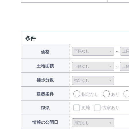
条件
価格
土地面積
徒歩分数
建築条件
指定なし
あり
更地
古家あり
現況
情報の公開日