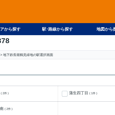
アから探す
駅･路線から探す
地図から
878
地下鉄長堀鶴見緑地の駅選択画面
橋
蒲生四丁目
( 2件 )
( 1件 )
真南
( 2件 )