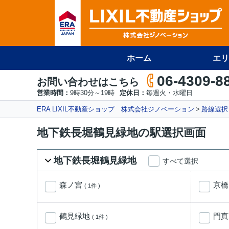
ホーム
エリ
06-4309-8
お問い合わせはこちら
営業時間：
9時30分～19時
定休日：
毎週火・水曜日
ERA LIXIL不動産ショップ 株式会社ジノベーション
路線選択
地下鉄長堀鶴見緑地の駅選択画面
地下鉄長堀鶴見緑地
すべて選択
森ノ宮
京
( 1件 )
鶴見緑地
門
( 1件 )