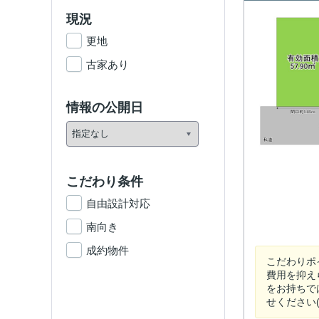
現況
更地
古家あり
情報の公開日
こだわり条件
自由設計対応
南向き
成約物件
こだわりポ
費用を抑え
をお持ちで
せください(*