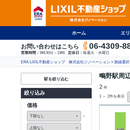
ホーム
エリ
06-4309-8
お問い合わせはこちら
営業時間：
9時30分～19時
定休日：
毎週火・水曜日
ERA LIXIL不動産ショップ 株式会社ジノベーション
路線選択
鴫野駅周
駅を絞り込む
2
件
絞り込み
1 ～ 2件を表示
価格