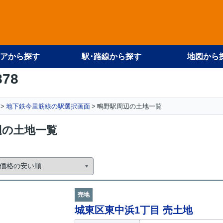
アから探す
駅･路線から探す
地図から
878
地下鉄今里筋線の駅選択画面
鴫野駅周辺の土地一覧
辺の土地一覧
売地
城東区東中浜1丁目 売土地