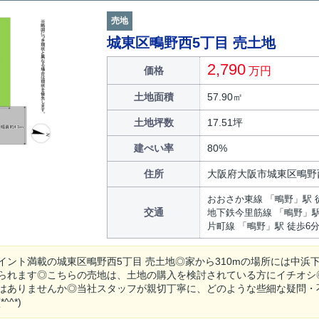
売地
城東区鴫野西5丁目 売土地
2,790
価格
万円
土地面積
57.90㎡
土地坪数
17.51坪
建ぺい率
80%
住所
大阪府大阪市城東区鴫野
おおさか東線 「鴫野」駅 
交通
地下鉄今里筋線 「鴫野」駅
片町線 「鴫野」駅 徒歩6
イント満載の城東区鴫野西5丁目 売土地◎家から310mの場所には中
られます◎こちらの売地は、土地の購入を検討されている方にイチオシ
はありませんか◎当社スタッフが親切丁寧に、どのような些細な疑問・
^^*)