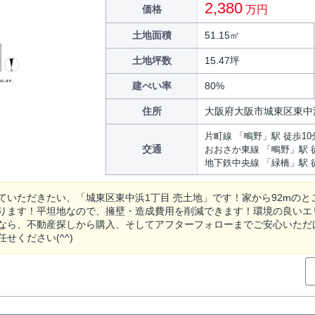
2,380
価格
万円
土地面積
51.15㎡
土地坪数
15.47坪
建ぺい率
80%
住所
大阪府大阪市城東区東中
片町線 「鴫野」駅 徒歩10
交通
おおさか東線 「鴫野」駅 
地下鉄中央線 「緑橋」駅 
ていただきたい、「城東区東中浜1丁目 売土地」です！家から92mのと
ります！平坦地なので、擁壁・造成費用を削減できます！環境の良いエ
なら、不動産探しから購入、そしてアフターフォローまでご安心いただ
せください(^^)