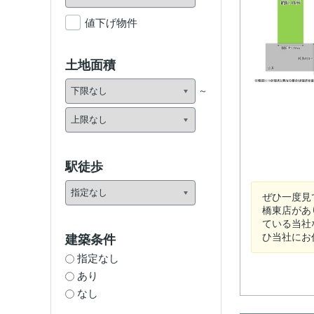
値下げ物件
土地面積
駅徒歩
ぜひ一度見
橋東店があ
ている当社
ひ当社にお任
建築条件
指定なし
あり
なし