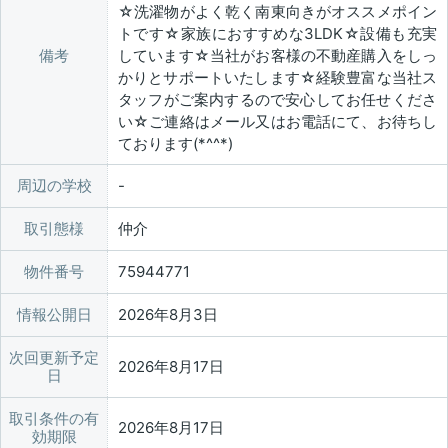
☆洗濯物がよく乾く南東向きがオススメポイン
トです☆家族におすすめな3LDK☆設備も充実
備考
しています☆当社がお客様の不動産購入をしっ
かりとサポートいたします☆経験豊富な当社ス
タッフがご案内するので安心してお任せくださ
い☆ご連絡はメール又はお電話にて、お待ちし
ております(*^^*)
周辺の学校
取引態様
仲介
物件番号
75944771
情報公開日
2026年8月3日
次回更新予定
2026年8月17日
日
取引条件の有
2026年8月17日
効期限