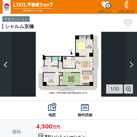
0
お気に入り
お問い合わせ
中古マンション
シャルム京橋
1
/
10
地図
物件詳細
4,300
万円
価格
支払いシミュレーション