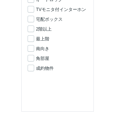
TVモニタ付インターホン
宅配ボックス
2階以上
最上階
南向き
角部屋
成約物件