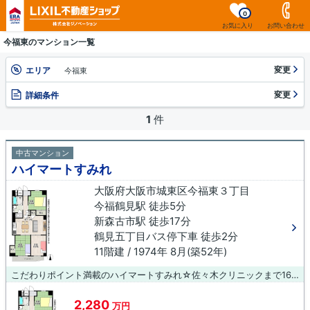
0
お気に入り
お問い合わせ
今福東のマンション一覧
変更
エリア
今福東
変更
詳細条件
1
件
中古マンション
ハイマートすみれ
大阪府大阪市城東区今福東３丁目
今福鶴見駅 徒歩5分
新森古市駅 徒歩17分
鶴見五丁目バス停下車 徒歩2分
11階建 / 1974年 8月(築52年)
こだわりポイント満載のハイマートすみれ☆佐々木クリニックまで161mです☆11階建ての物件ならいつでも快適です☆エレベーター付きの物件なので、重い荷物を運ぶ時に便利です☆不動産のことでお悩みなら、先ずは当社をお尋ねください☆経験豊富なプロのスタッフがお客様のお悩みを解消いたします☆ご連絡はメール又はお電話にてお待ちしております(^_^)
2,280
万円