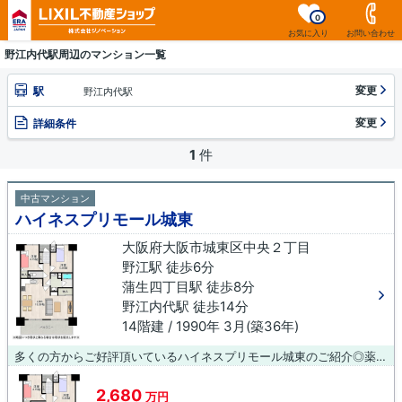
0
お気に入り
お問い合わせ
野江内代駅周辺のマンション一覧
変更
駅
野江内代駅
変更
詳細条件
1
件
中古マンション
ハイネスプリモール城東
大阪府大阪市城東区中央２丁目
野江駅 徒歩6分
蒲生四丁目駅 徒歩8分
野江内代駅 徒歩14分
14階建 / 1990年 3月(築36年)
多くの方からご好評頂いているハイネスプリモール城東のご紹介◎薬や日用品を買うのに便利なドラッグセガミ 野江店まで385mです◎ニーズの高いエレベーター付きの物件はこちらです◎こちらは14階建ての物件です◎不動産の購入を検討しているなら、不動産会社をしっかりと選んでください◎信頼と実績のある不動産会社を選ぶことで、不動産購入を成功させることに繋がります(#^^#)
2,680
万円