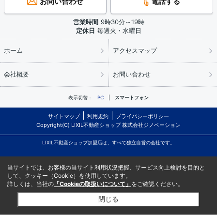
お問い合わせ
電話する
営業時間
9時30分～19時
定休日
毎週火・水曜日
ホーム
アクセスマップ
会社概要
お問い合わせ
表示切替：
PC
スマートフォン
サイトマップ
利用規約
プライバシーポリシー
Copyright(C) LIXIL不動産ショップ 株式会社ジノベーション
LIXIL不動産ショップ加盟店は、すべて独立自営の会社です。
当サイトでは、お客様の当サイト利用状況把握、サービス向上検討を目的と
して、クッキー（Cookie）を使用しています。
詳しくは、当社の
「Cookieの取扱いについて」
をご確認ください。
閉じる