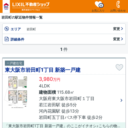
0
お気に入り
お問い合わせ
岩田町の駅近物件情報一覧
変更
エリア
岩田町
変更
詳細条件
1
件
一戸建住宅
東大阪市岩田町1丁目 新築一戸建
3,980
万円
4LDK
建物面積
115.68㎡
大阪府東大阪市岩田町１丁目
若江岩田駅 徒歩5分
河内花園駅 徒歩13分
岩田町五丁目バス停下車 徒歩2分
「東大阪市岩田町1丁目 新築一戸建」のここがイチオシ♪こちらの物件から316mのところに若江岩田駅前市民プラザがあります♪新築の戸建て物件です♪ご自身で希望条件にマッチした不動産を見つけることは大変です♪当社にはプロのスタッフが在籍しておりますので、物件探しはぜひお任せください(^^)