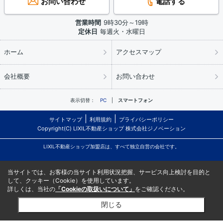
お問い合わせ
電話する
営業時間
9時30分～19時
定休日
毎週火・水曜日
ホーム
アクセスマップ
会社概要
お問い合わせ
表示切替：
PC
スマートフォン
サイトマップ
利用規約
プライバシーポリシー
Copyright(C) LIXIL不動産ショップ 株式会社ジノベーション
LIXIL不動産ショップ加盟店は、すべて独立自営の会社です。
当サイトでは、お客様の当サイト利用状況把握、サービス向上検討を目的と
して、クッキー（Cookie）を使用しています。
詳しくは、当社の
「Cookieの取扱いについて」
をご確認ください。
閉じる