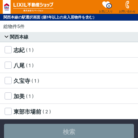
0
お気に入り
お問い合わせ
関西本線の駅選択画面 (築1年以上の未入居物件を含む）
総物件5件
関西本線
志紀
( 1 )
八尾
( 1 )
久宝寺
( 1 )
加美
( 1 )
東部市場前
( 2 )
検索