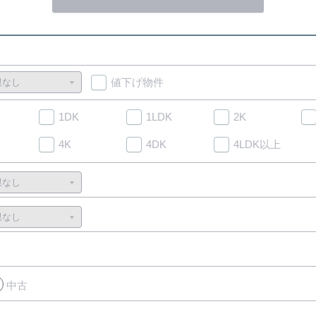
値下げ物件
1DK
1LDK
2K
4K
4DK
4LDK以上
中古