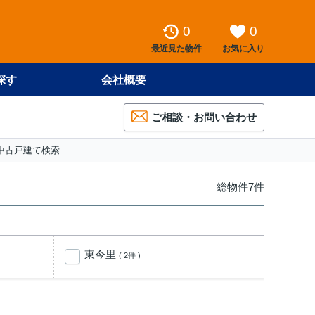
0
0
最近見た物件
お気に入り
探す
会社概要
ご相談・お問い合わせ
中古戸建て検索
総物件7件
東今里
( 2件 )