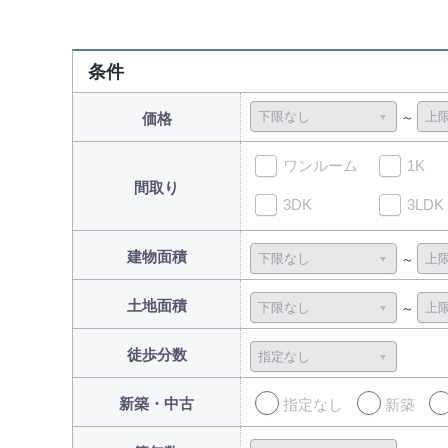
条件
価格
ワンルーム
1K
間取り
3DK
3LDK
建物面積
土地面積
徒歩分数
新築・中古
指定なし
新築