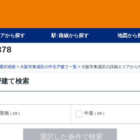
アから探す
駅･路線から探す
地図から
878
選択画面
大阪市東成区の中古戸建て一覧
大阪市東成区の詳細エリアから
戸建て検索
今里南
中道
( 1件 )
( 2件 )
選択した条件で検索