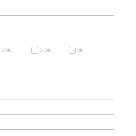
2DK
2LDK
3K