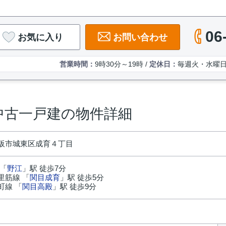
06
お気に入り
お問い合わせ
営業時間：
9時30分～19時 /
定休日：
毎週火・水曜
中古一戸建の物件詳細
阪市城東区成育４丁目
 「
野江
」駅 徒歩7分
里筋線 「
関目成育
」駅 徒歩5分
町線 「
関目高殿
」駅 徒歩9分
円