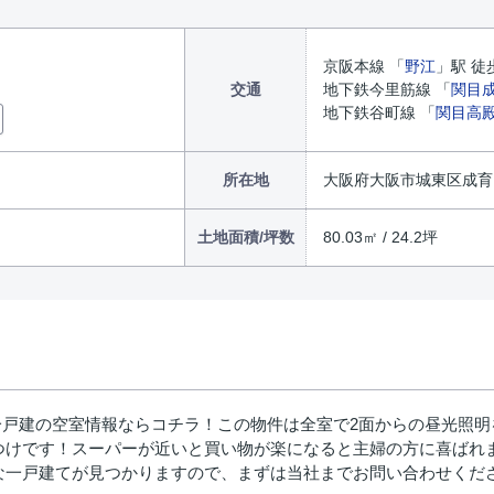
京阪本線 「
野江
」駅 徒
交通
地下鉄今里筋線 「
関目
地下鉄谷町線 「
関目高
所在地
大阪府大阪市城東区成育
土地面積/坪数
80.03㎡ / 24.2坪
一戸建の空室情報ならコチラ！この物件は全室で2面からの昼光照
つけです！スーパーが近いと買い物が楽になると主婦の方に喜ばれ
一戸建てが見つかりますので、まずは当社までお問い合わせください(