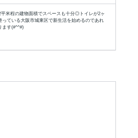
22平米程の建物面積でスペースも十分◎トイレが2ヶ
整っている大阪市城東区で新生活を始めるのであれ
(#^^#)