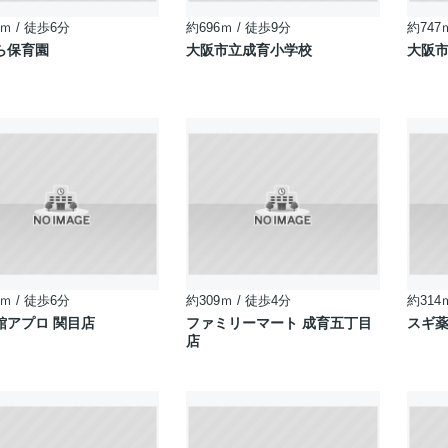
ｍ / 徒歩6分
約696ｍ / 徒歩9分
約747
ら保育園
大阪市立成育小学校
大阪
ｍ / 徒歩6分
約309ｍ / 徒歩4分
約314
館アプロ 関目店
ファミリーマート 成育五丁目
スギ薬
店