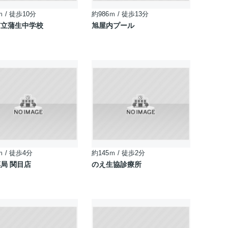
ｍ / 徒歩10分
約986ｍ / 徒歩13分
市立蒲生中学校
旭屋内プール
ｍ / 徒歩4分
約145ｍ / 徒歩2分
局 関目店
のえ生協診療所