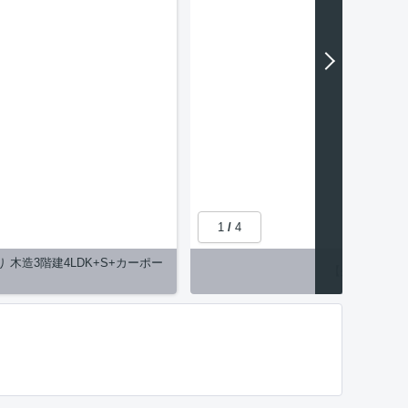
1
/
4
取り 木造3階建4LDK+S+カーポー
【外観】◆外