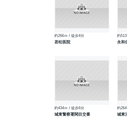
約266ｍ / 徒歩4分
約513
若松医院
永和
約434ｍ / 徒歩6分
約264
城東警察署関目交番
城東