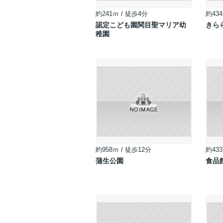
約241ｍ / 徒歩4分
約434
認定こども園関目聖マリア幼
きら
稚園
約958ｍ / 徒歩12分
約433
蒲生公園
食品