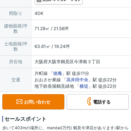
間取り
4DK
建物面積/坪
71.28㎡ / 21.56坪
数
土地面積/坪
63.61㎡ / 19.24坪
数
所在地
大阪府大阪市鶴見区今津南３丁目
片町線 「
徳庵
」駅 徒歩11分
交通
おおさか東線 「
高井田中央
」駅 徒歩22分
地下鉄長堀鶴見緑地 「
横堤
」駅 徒歩22分
お問い合わせ
電話する
セールスポイント
歩いて403mの場所に、mandai(万代) 鶴見今津店があります♪駅から