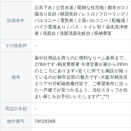
公共下水 / 公営水道 / 閑静な住宅地 / 都市ガス /
陽当り良好 / 眺望良好 / レトロ / フローリング /
設備条件
バルコニー / 電気有 / ２面バルコニー / 駐輪場 /
バイク置場あり / バス・トイレ別 / 温水洗浄便
座 / 洗面台 / 洗髪洗面化粧台 / 収納豊富
その他条件
薬や日用品を買うのに便利なりーふ薬局まで、
278mです♪鶴見警察署 今津交番が家から391m
のところにあります♪近くに何でも施設が揃っ
備考
ているのが都市近郊の魅力です♪大阪市鶴見区
エリアや片町線徳庵付近で、ご希望条件に沿っ
た一戸建てが見つかるよう、当社スタッフが住
まい探しをお手伝いいたします(*^_^*)
周辺の学校
物件番号
79129368