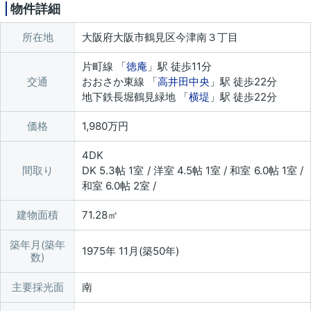
物件詳細
所在地
大阪府大阪市鶴見区今津南３丁目
片町線 「
徳庵
」駅 徒歩11分
交通
おおさか東線 「
高井田中央
」駅 徒歩22分
地下鉄長堀鶴見緑地 「
横堤
」駅 徒歩22分
価格
1,980万円
4DK
間取り
DK 5.3帖 1室 / 洋室 4.5帖 1室 / 和室 6.0帖 1室 /
和室 6.0帖 2室 /
建物面積
71.28㎡
築年月(築年
1975年 11月(築50年)
数)
主要採光面
南