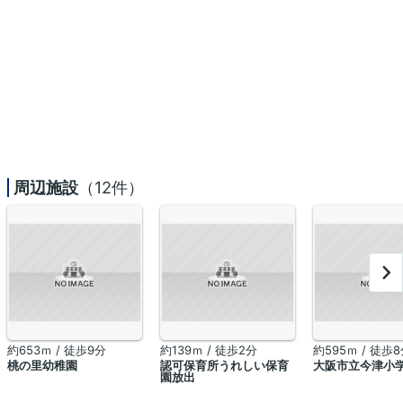
周辺施設
（12件）
約653ｍ / 徒歩9分
約139ｍ / 徒歩2分
約595ｍ / 徒歩
桃の里幼稚園
認可保育所うれしい保育
大阪市立今津小
園放出