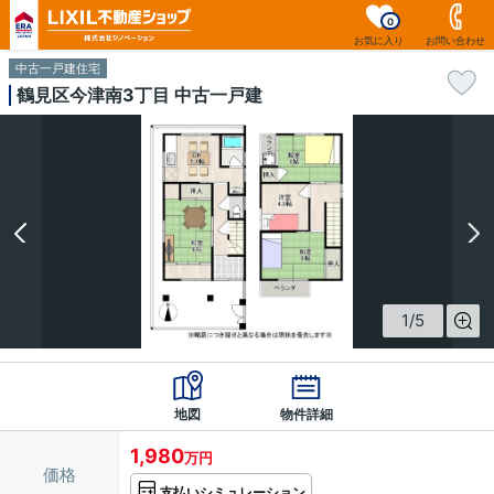
0
お気に入り
お問い合わせ
中古一戸建住宅
鶴見区今津南3丁目 中古一戸建
1
/
5
地図
物件詳細
1,980
万円
価格
支払いシミュレーション