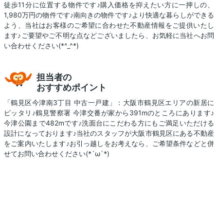
徒歩11分に位置する物件です♪購入価格を抑えたい方に一押しの、
1,980万円の物件です♪南向きの物件です♪より快適な暮らしができる
よう、当社はお客様のご希望に合わせた不動産情報をご提供いたし
ます♪ご要望やご不明な点などございましたら、お気軽に当社へお問
い合わせください(*^_^*)
担当者の
おすすめポイント
「鶴見区今津南3丁目 中古一戸建」：大阪市鶴見区エリアの新居に
ピッタリ♪鶴見警察署 今津交番が家から391mのところにあります♪
今津公園まで482mです♪洗面台にこだわる方にもご満足いただける
設計になっております♪当社のスタッフが大阪市鶴見区にある不動産
をご案内いたします♪お引っ越しをお考えなら、ご希望条件などと併
せてお問い合わせください(*´ω`*)