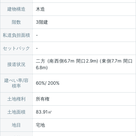
建物構造
木造
階数
3階建
私道負担面積
セットバック
二方 (南西側6.7m 間口2.9m) (東側7.7m 間口
接道状況
6.8m)
建ぺい率/容
60%/ 200%
積率
土地権利
所有権
土地面積
83.91㎡
地目
宅地