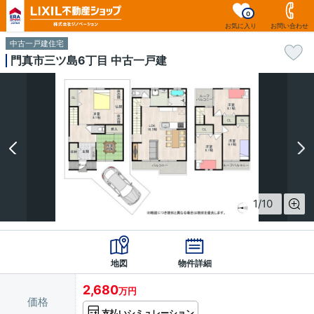
0
お気に入り
お問い合わせ
中古一戸建住宅
門真市三ツ島6丁目 中古一戸建
1
/
10
地図
物件詳細
2,680
万円
価格
支払いシミュレーション