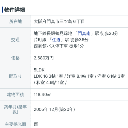
物件詳細
所在地
大阪府門真市三ツ島６丁目
地下鉄長堀鶴見緑地 「
門真南
」駅 徒歩20分
交通
片町線 「
住道
」駅 徒歩36分
西御領バス停下車 徒歩1分
価格
2,680万円
5LDK
間取り
LDK 16.3帖 1室 / 洋室 8.1帖 1室 / 洋室 6.1帖 3室
/ 和室 4.6帖 1室 /
建物面積
118.40㎡
築年月(築年
2005年 12月(築20年)
数)
主要採光面
西