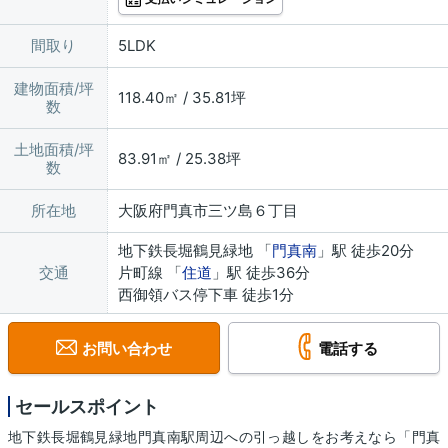
間取り
5LDK
建物面積/坪
118.40㎡ / 35.81坪
数
土地面積/坪
83.91㎡ / 25.38坪
数
所在地
大阪府門真市三ツ島６丁目
地下鉄長堀鶴見緑地 「
門真南
」駅 徒歩20分
交通
片町線 「
住道
」駅 徒歩36分
西御領バス停下車 徒歩1分
お問い合わせ
電話する
セールスポイント
地下鉄長堀鶴見緑地門真南駅周辺への引っ越しをお考えなら「門真