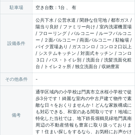
駐車場
空き台数：1台 、 有
公共下水 / 公営水道 / 閑静な住宅地 / 都市ガス /
陽当り良好 / ファミリー向け / 室内洗濯機置場
/ フローリング / バルコニー / ルーフバルコニ
ー / ２面バルコニー / 両面バルコニー / 駐輪場 /
設備条件
バイク置場あり / ガスコンロ / コンロ２口以上
/ システムキッチン / 対面式キッチン / コンロ
３口 / バス・トイレ別 / 洗面台 / 洗髪洗面化粧
台 / トイレ２ヶ所 / 独立洗面台 / 収納豊富
その他条件
通学区域内の小学校は門真市立水桜小学校で徒
歩3分です！綺麗な室内の中古戸建て物件で素
敵な日々をおくりませんか！どんな家族構成に
も対応できる、和室のある間取りです！地域に
備考
特化した当社では、地下鉄長堀鶴見緑地門真南
周辺の不動産情報も豊富に取り扱っておりま
す！住まい探しをするなら、お気軽にお声かけ