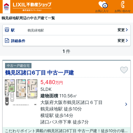
0
お気に入り
お問い合わせ
鶴見緑地駅周辺の中古戸建て一覧
変更
駅
鶴見緑地駅
変更
詳細条件
1
件
中古一戸建住宅
鶴見区諸口6丁目 中古一戸建
5,480
万円
5LDK
建物面積
110.56㎡
大阪府大阪市鶴見区諸口６丁目
鶴見緑地駅 徒歩10分
横堤駅 徒歩14分
諸口バス停下車 徒歩7分
こだわりポイント満載の鶴見区諸口6丁目 中古一戸建！徒歩10分の場所に大阪市立茨田西小学校があります！前面道路6m以上という駐車もラクラクな物件！築年数が気になる方、コチラの物件は、2018年12月築となります！不動産の購入は大きなお買い物です！そこで失敗しないためにも、不動産のプロである当社スタッフまでお気軽にお問い合わせください(^^)