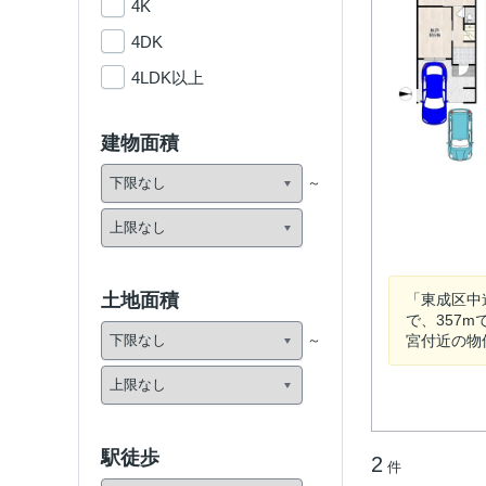
4K
4DK
4LDK以上
建物面積
土地面積
「東成区中
で、357
宮付近の物
駅徒歩
2
件