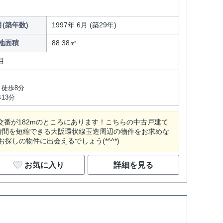
(築年数)
1997年 6月 (築29年)
地面積
88.38㎡
目
 徒歩8分
13分
交番が182mのところにあります！こちらの中古戸建て
時間を短縮できる大阪環状線玉造周辺の物件をお求めな
しの物件に出会えるでしょう(*^^*)
お気に入り
詳細を見る