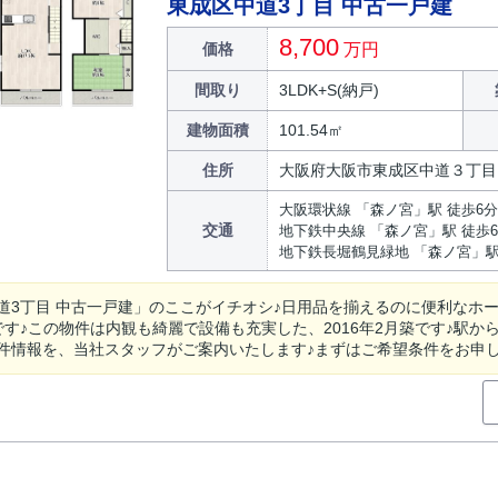
東成区中道3丁目 中古一戸建
8,700
価格
万円
間取り
3LDK+S(納戸)
建物面積
101.54㎡
住所
大阪府大阪市東成区中道３丁目
大阪環状線 「森ノ宮」駅 徒歩6分
交通
地下鉄中央線 「森ノ宮」駅 徒歩
地下鉄長堀鶴見緑地 「森ノ宮」駅
道3丁目 中古一戸建」のここがイチオシ♪日用品を揃えるのに便利なホ
mです♪この物件は内観も綺麗で設備も充実した、2016年2月築です♪駅
件情報を、当社スタッフがご案内いたします♪まずはご希望条件をお申し付け