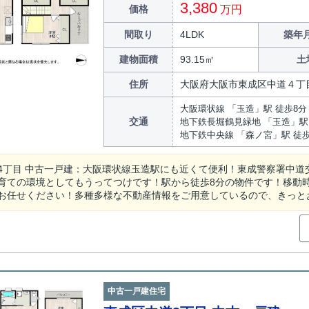
3,380
価格
万円
間取り
4LDK
築年月
建物面積
93.15㎡
土
住所
大阪府大阪市東成区中道４丁
大阪環状線 「玉造」駅 徒歩8分
交通
地下鉄長堀鶴見緑地 「玉造」駅
地下鉄中央線 「森ノ宮」駅 徒歩
4丁目 中古一戸建：大阪環状線玉造駅にも近くて便利！東成警察署中道
育ての環境としてもうってつけです！駅から徒歩8分の物件です！移動
お任せください！多種多様な不動産情報をご用意しているので、きっとお探
中古一戸建住宅