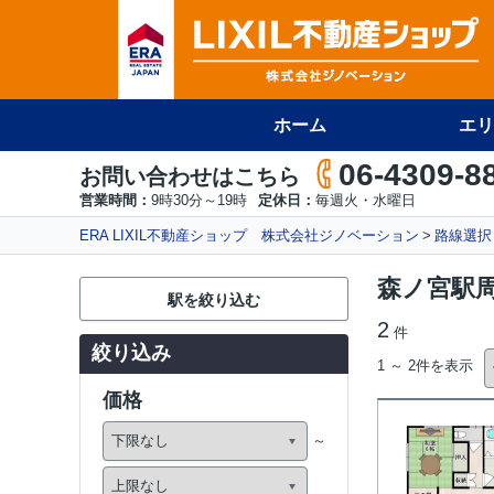
ホーム
エリ
06-4309-8
お問い合わせはこちら
営業時間：
9時30分～19時
定休日：
毎週火・水曜日
ERA LIXIL不動産ショップ 株式会社ジノベーション
路線選択
森ノ宮駅
駅を絞り込む
2
件
絞り込み
1 ～ 2件を表示
価格