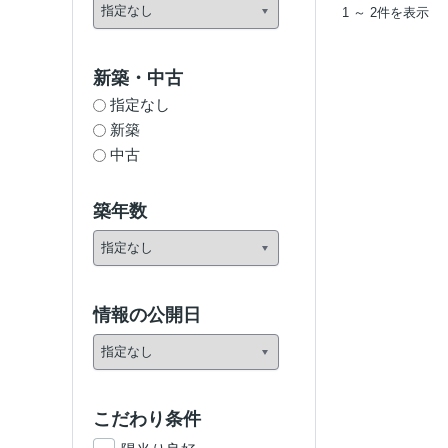
1 ～ 2件を表示
新築・中古
指定なし
新築
中古
築年数
情報の公開日
こだわり条件