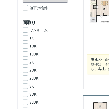
値下げ物件
間取り
ワンルーム
1K
1DK
1LDK
東成区中道
2K
物件は、子
ら、当社に
2DK
2LDK
3K
3DK
3LDK