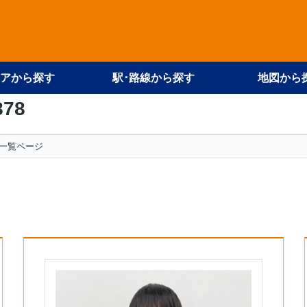
アから探す
駅･路線から探す
地図から
878
一覧ページ