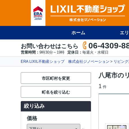
ホーム
エリ
06-4309-8
お問い合わせはこちら
営業時間：
9時30分～19時
定休日：
毎週火・水曜日
ERA LIXIL不動産ショップ 株式会社ジノベーション
リビング
八尾市の
市区町村を変更
1
件
町名を絞り込む
絞り込み
価格