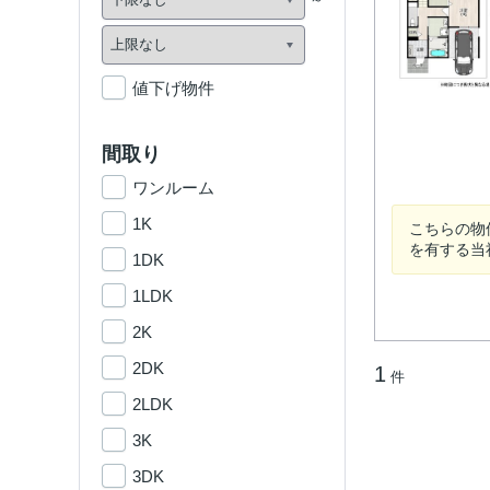
値下げ物件
間取り
ワンルーム
1K
こちらの物
を有する当
1DK
1LDK
2K
2DK
1
件
2LDK
3K
3DK