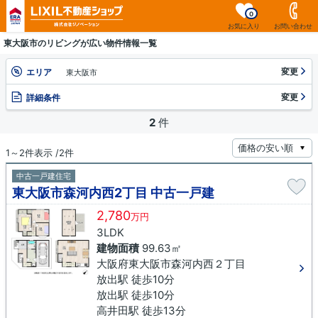
0
お気に入り
お問い合わせ
東大阪市のリビングが広い物件情報一覧
変更
エリア
東大阪市
変更
詳細条件
2
件
1～2件表示 /2件
中古一戸建住宅
東大阪市森河内西2丁目 中古一戸建
2,780
万円
3LDK
建物面積
99.63㎡
大阪府東大阪市森河内西２丁目
放出駅 徒歩10分
放出駅 徒歩10分
高井田駅 徒歩13分