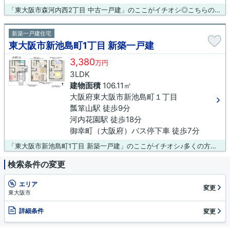
「東大阪市森河内西2丁目 中古一戸建」のここがイチオシ◎こちらの物件はセブンイレブン 東大阪森河内西2丁目店まで23mにあります◎南西側道路なので日当りはもちろん風通しも良いのが魅力です◎駅徒歩10分の物件です◎一戸建てにも運命の出会いというものがあります◎東大阪市の片町線放出周辺でなら、お客様に満足していただける様な物件に出会えることでしょう(#^^#)
新築一戸建住宅
東大阪市新池島町1丁目 新築一戸建
3,380
万円
3LDK
建物面積
106.11㎡
大阪府東大阪市新池島町１丁目
瓢箪山駅 徒歩9分
河内花園駅 徒歩18分
御幸町（大阪府）バス停下車 徒歩7分
「東大阪市新池島町1丁目 新築一戸建」のここがイチオシ♪多くの方から高いニーズのある、内装もピカピカの新築戸建ての物件です♪東大阪市に特化した当社では、多種多様な不動産情報をご用意しております♪不動産情報と併せて地域情報もお伝えいたしますので、まずはお気軽にお問い合わせください(*^^*)
検索条件の変更
エリア
変更
東大阪市
詳細条件
変更