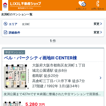
0
お気に入り
お問い合わせ
友渕町のマンション一覧
変更
エリア
友渕町
変更
詳細条件
1
件
中古マンション
ベル・パークシティ画地Ⅲ CENTER棟
大阪府大阪市都島区友渕町１丁目
城北公園通駅 徒歩8分
都島駅 徒歩20分
高倉町三丁目バス停下車 徒歩7分
27階建 / 1992年 3月(築34年)
友渕公園まで427mです☆綺麗に整備された中古マンションで清潔感を感じます☆こちらは27階建ての物件です☆あると何かと便利な、エレベーターのある物件です☆当社オススメの不動産情報をお求めになるなら、お電話やメールでのお問い合わせ、又は直接お尋ねください☆当社がしっかりとサポートいたします(#^^#)
5,280
万円