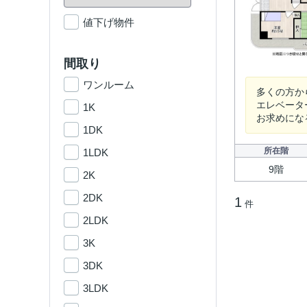
値下げ物件
間取り
ワンルーム
多くの方か
エレベータ
1K
お求めにな
1DK
所在階
1LDK
9階
2K
2DK
1
件
2LDK
3K
3DK
3LDK