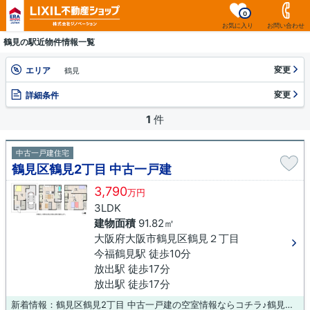
0
お気に入り
お問い合わせ
鶴見の駅近物件情報一覧
変更
エリア
鶴見
変更
詳細条件
1
件
中古一戸建住宅
鶴見区鶴見2丁目 中古一戸建
3,790
万円
3LDK
建物面積
91.82㎡
大阪府大阪市鶴見区鶴見２丁目
今福鶴見駅 徒歩10分
放出駅 徒歩17分
放出駅 徒歩17分
新着情報：鶴見区鶴見2丁目 中古一戸建の空室情報ならコチラ♪鶴見警察署放出大橋交番が家から363mのところにあります♪こちらは、2016年4月築の物件です♪ニーズの高い中古の戸建て物件は、経済的なメリットも大きいです♪大阪市鶴見区での不動産購入は当社にご連絡ください♪お客様のご希望条件などをお伺いし、それに沿った物件をご紹介させていただきます(*´ω`*)