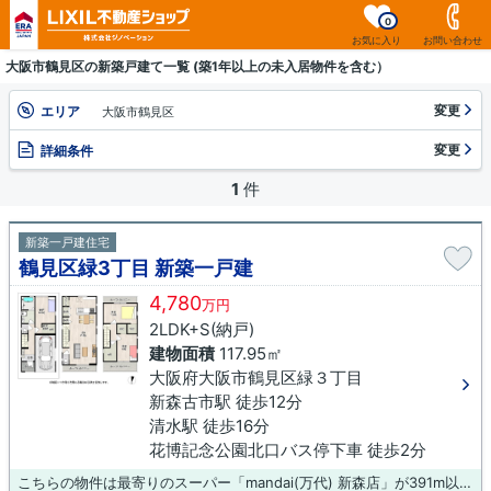
0
お気に入り
お問い合わせ
大阪市鶴見区の新築戸建て一覧 (築1年以上の未入居物件を含む）
変更
エリア
大阪市鶴見区
変更
詳細条件
1
件
新築一戸建住宅
鶴見区緑3丁目 新築一戸建
4,780
万円
2LDK+S(納戸)
建物面積
117.95㎡
大阪府大阪市鶴見区緑３丁目
新森古市駅 徒歩12分
清水駅 徒歩16分
花博記念公園北口バス停下車 徒歩2分
こちらの物件は最寄りのスーパー「mandai(万代) 新森店」が391m以内にあります！内外装共に綺麗な新築戸建ての物件はいかがでしょうか！大阪市鶴見区内の不動産情報をより求めるのであれば、お気軽に当社までご連絡ください！お問い合わせは、お電話またはメールから承っております(^^)