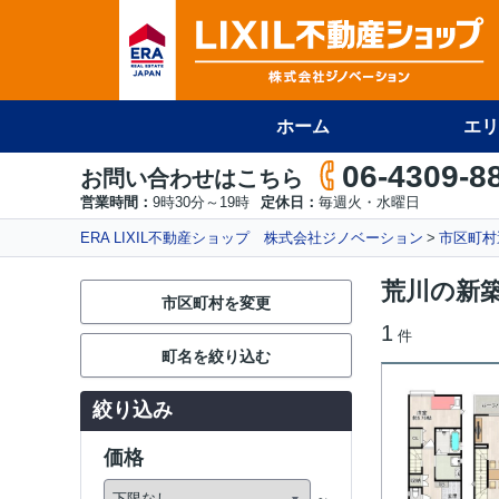
ホーム
エリ
06-4309-8
お問い合わせはこちら
営業時間：
9時30分～19時
定休日：
毎週火・水曜日
ERA LIXIL不動産ショップ 株式会社ジノベーション
市区町村
荒川の新築
市区町村を変更
1
件
町名を絞り込む
絞り込み
価格