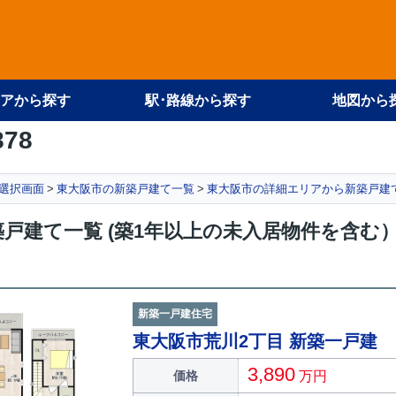
アから探す
駅･路線から探す
地図から
878
選択画面
東大阪市の新築戸建て一覧
東大阪市の詳細エリアから新築戸建
戸建て一覧 (築1年以上の未入居物件を含む
新築一戸建住宅
東大阪市荒川2丁目 新築一戸建
3,890
価格
万円