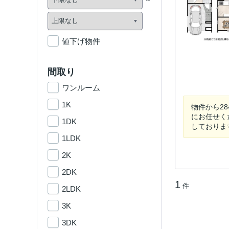
値下げ物件
間取り
ワンルーム
1K
物件から2
にお任せく
1DK
しております(
1LDK
2K
2DK
1
件
2LDK
3K
3DK