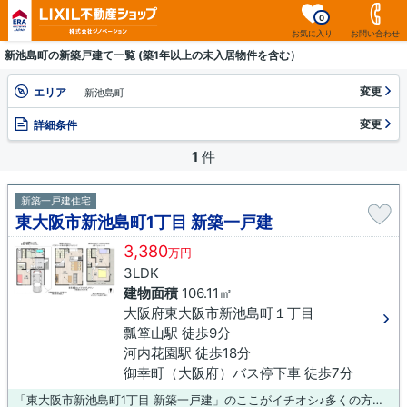
0
お気に入り
お問い合わせ
新池島町の新築戸建て一覧 (築1年以上の未入居物件を含む）
変更
エリア
新池島町
変更
詳細条件
1
件
新築一戸建住宅
東大阪市新池島町1丁目 新築一戸建
3,380
万円
3LDK
建物面積
106.11㎡
大阪府東大阪市新池島町１丁目
瓢箪山駅 徒歩9分
河内花園駅 徒歩18分
御幸町（大阪府）バス停下車 徒歩7分
「東大阪市新池島町1丁目 新築一戸建」のここがイチオシ♪多くの方から高いニーズのある、内装もピカピカの新築戸建ての物件です♪東大阪市に特化した当社では、多種多様な不動産情報をご用意しております♪不動産情報と併せて地域情報もお伝えいたしますので、まずはお気軽にお問い合わせください(*^^*)