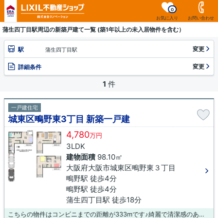
0
お気に入り
お問い合わせ
蒲生四丁目駅周辺の新築戸建て一覧 (築1年以上の未入居物件を含む）
変更
駅
蒲生四丁目駅
変更
詳細条件
1
件
一戸建住宅
城東区鴫野東3丁目 新築一戸建
4,780
万円
3LDK
建物面積
98.10㎡
大阪府大阪市城東区鴫野東３丁目
鴫野駅 徒歩4分
鴫野駅 徒歩4分
蒲生四丁目駅 徒歩18分
こちらの物件はコンビニまでの距離が333mです♪綺麗で清潔感のある室内が新築戸建ての特徴です♪当社のスタッフが物件購入を全力でサポートいたします♪まずはお客様の希望とする条件をお気軽にお申しつけください♪それに合った物件をご紹介させていただきます(*^^*)