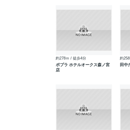
約278ｍ / 徒歩4分
約258
ポプラ ホテルオークス森ノ宮
田中
店