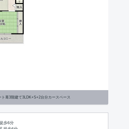
レート葺3階建て3LDK+S+2台分カースペース
 徒歩6分
駅 徒歩6分