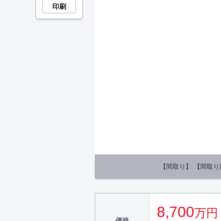
印刷
【間取り】 【間取り図】
8,700
万円
価格