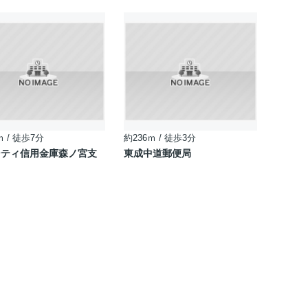
ｍ / 徒歩7分
約236ｍ / 徒歩3分
シティ信用金庫森ノ宮支
東成中道郵便局