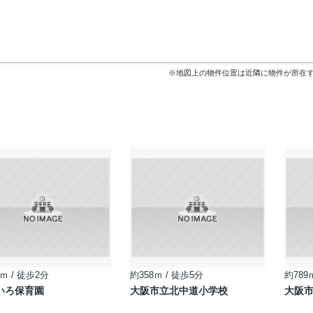
※地図上の物件位置は近隣に物件が所在
ｍ / 徒歩2分
約358ｍ / 徒歩5分
約789
いろ保育園
大阪市立北中道小学校
大阪