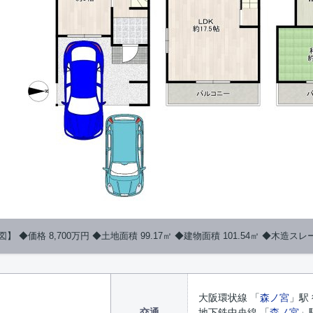
 ◆価格 8,700万円 ◆土地面積 99.17㎡ ◆建物面積 101.54㎡ ◆木造ス
大阪環状線 「
森ノ宮
」駅
交通
地下鉄中央線 「
森ノ宮
」