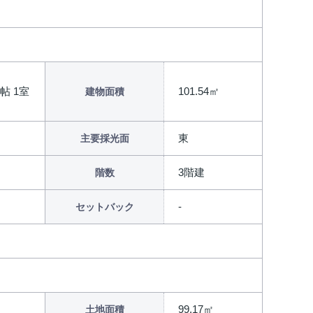
.0帖 1室
101.54㎡
建物面積
東
主要採光面
3階建
階数
セットバック
99.17㎡
土地面積