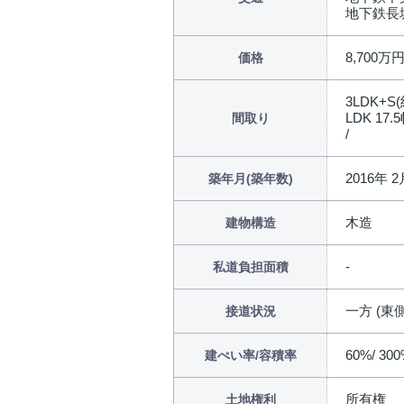
地下鉄長
8,700万
価格
3LDK+S
LDK 17.
間取り
/
2016年 2
築年月(築年数)
木造
建物構造
私道負担面積
一方 (東側
接道状況
60%/ 30
建ぺい率/容積率
所有権
土地権利