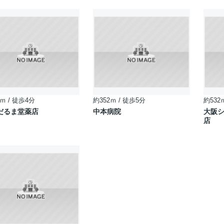
ｍ / 徒歩4分
約352ｍ / 徒歩5分
約532
だるま堂薬店
中本病院
大阪
店