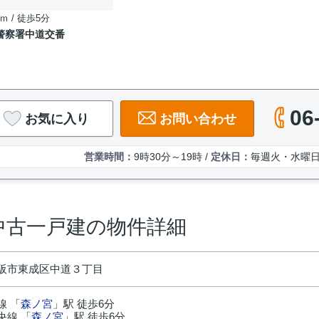
ｍ / 徒歩5分
警察署中道交番
06
お気に入り
お問い合わせ
営業時間：
9時30分～19時 /
定休日：
毎週火・水曜
中古一戸建の物件詳細
阪市東成区中道３丁目
線 「
森ノ宮
」駅 徒歩6分
央線 「
森ノ宮
」駅 徒歩6分