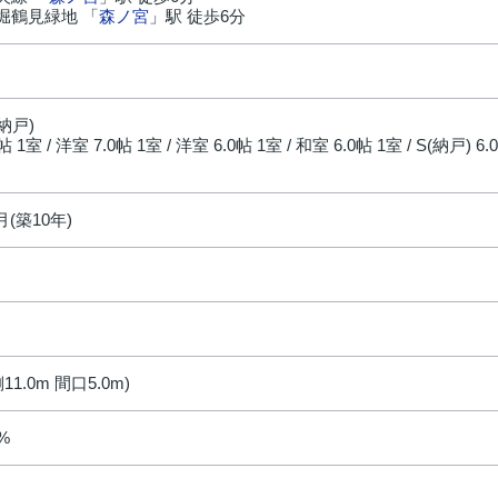
堀鶴見緑地 「
森ノ宮
」駅 徒歩6分
円
(納戸)
5帖 1室 / 洋室 7.0帖 1室 / 洋室 6.0帖 1室 / 和室 6.0帖 1室 / S(納戸) 6
月(築10年)
11.0m 間口5.0m)
0%