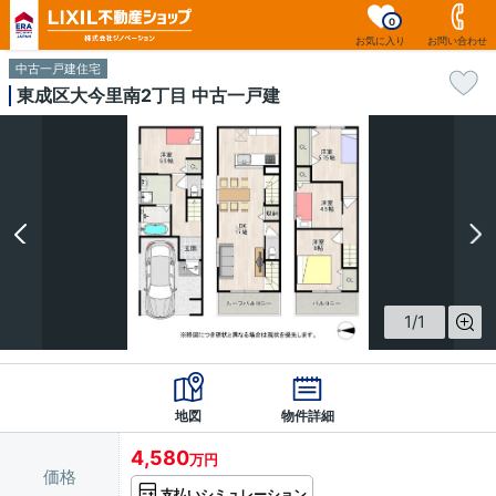
0
お気に入り
お問い合わせ
中古一戸建住宅
東成区大今里南2丁目 中古一戸建
1
/
1
地図
物件詳細
4,580
万円
価格
支払いシミュレーション