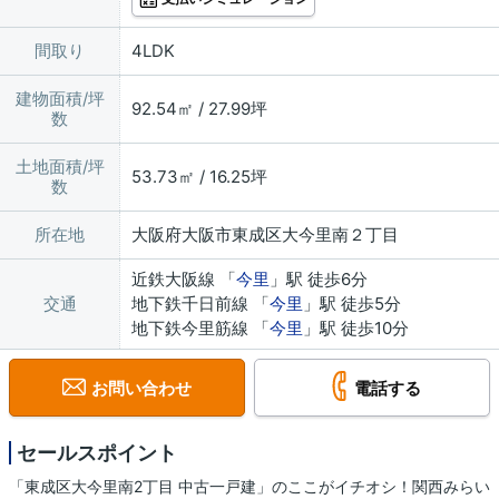
間取り
4LDK
建物面積/坪
92.54㎡ / 27.99坪
数
土地面積/坪
53.73㎡ / 16.25坪
数
所在地
大阪府大阪市東成区大今里南２丁目
近鉄大阪線 「
今里
」駅 徒歩6分
交通
地下鉄千日前線 「
今里
」駅 徒歩5分
地下鉄今里筋線 「
今里
」駅 徒歩10分
お問い合わせ
電話する
セールスポイント
「東成区大今里南2丁目 中古一戸建」のここがイチオシ！関西みらい