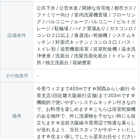
公共下水 / 公営水道 / 閑静な住宅地 / 都市ガス /
ファミリー向け / 室内洗濯機置場 / フローリン
グ / バルコニー / ルーフバルコニー / ビルトガ
レージ / 駐輪場 / バイク置場あり / ガスコンロ /
設備条件
コンロ２口以上 / 食器洗い乾燥機 / システムキ
ッチン / 対面式キッチン / コンロ３口 / バス・
トイレ別 / 追焚機能浴室 / 浴室乾燥機 / 温水洗
浄便座 / 洗面台 / 洗髪洗面化粧台 / トイレ２ヶ
所 / 独立洗面台 / 収納豊富
その他条件
今里ウィズまで403mです☆関西みらい銀行 今
里支店(旧近畿大阪銀行店舗)まで203mです☆
機能的で使いやすいシステムキッチン付きなの
で、お料理を楽しめます☆こちらは浴室乾燥機
備考
のある物件で、外に洗濯物を干せない時にも役
立ちます☆近鉄大阪線今里周辺で快適な暮らし
が送れるよう、当社スタッフがサポートいたし
ます☆住まい探しでしたら是非お任せください