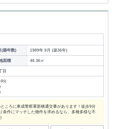
(築年数)
1989年 9月 (築36年)
地面積
46.36㎡
丁目
9分
分
分
のところに東成警察署新橋通交番があります！徒歩9分
り条件にマッチした物件を求めるなら、多種多様な不
)