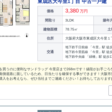
東成区大今里1丁目 中古一戸建
3,380
価格
万円
間取り
3LDK
築年月
建物面積
78.75㎡
土
住所
大阪府大阪市東成区大今里１
地下鉄千日前線 「今里」駅 徒歩
交通
地下鉄今里筋線 「今里」駅 徒歩
地下鉄中央線 「緑橋」駅 徒歩1
を買うのに便利なサンドラッグ 今里店まで268mです！値段がお手ご
南側道路に面しているため、日当たりを確保する事ができます！大阪市
購入をお考えなら、ぜひ当社までご連絡ください！お待ちしております(^