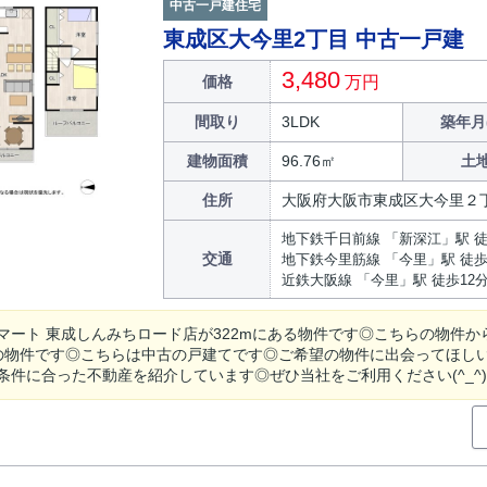
中古一戸建住宅
東成区大今里2丁目 中古一戸建
3,480
価格
万円
間取り
3LDK
築年月
建物面積
96.76㎡
土
住所
大阪府大阪市東成区大今里２
地下鉄千日前線 「新深江」駅 徒
交通
地下鉄今里筋線 「今里」駅 徒歩
近鉄大阪線 「今里」駅 徒歩12
マート 東成しんみちロード店が322mにある物件です◎こちらの物件か
の物件です◎こちらは中古の戸建てです◎ご希望の物件に出会ってほし
条件に合った不動産を紹介しています◎ぜひ当社をご利用ください(^_^)