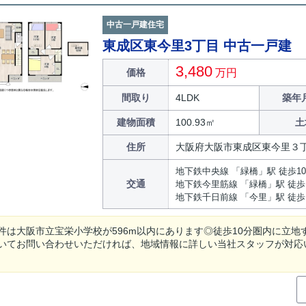
中古一戸建住宅
東成区東今里3丁目 中古一戸建
3,480
価格
万円
間取り
4LDK
築年月
建物面積
100.93㎡
土
住所
大阪府大阪市東成区東今里３
地下鉄中央線 「緑橋」駅 徒歩1
交通
地下鉄今里筋線 「緑橋」駅 徒歩
地下鉄千日前線 「今里」駅 徒歩
件は大阪市立宝栄小学校が596m以内にあります◎徒歩10分圏内に立
いてお問い合わせいただければ、地域情報に詳しい当社スタッフが対応