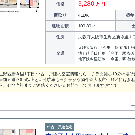
3,280
価格
万円
間取り
4LDK
築年
建物面積
109.89㎡
住所
大阪府大阪市生野区新今里１
近鉄大阪線 「今里」駅 徒歩10
交通
地下鉄千日前線 「今里」駅 徒歩
地下鉄今里筋線 「今里」駅 徒歩
生野区新今里1丁目 中古一戸建の空室情報ならコチラ☆徒歩10分の場所
☆前面道路6m以上という駐車もラクラクな物件☆大阪市生野区には多
ら、ぜひ当社までご連絡ください☆お待ちしております(#^^#)
中古一戸建住宅