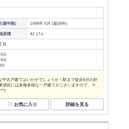
(築年数)
1998年 5月 (築28年)
地面積
42.17㎡
丁目
5分
5分
3分
ろな中古戸建てはいかがでしょうか！駅まで徒歩5分の好
東成区には多種多様な一戸建てがございますので、マ
^)
お気に入り
詳細を見る