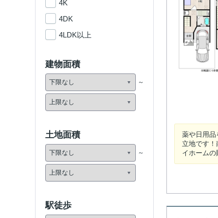
4K
4DK
4LDK以上
建物面積
土地面積
薬や日用品
立地です！
イホームの
駅徒歩