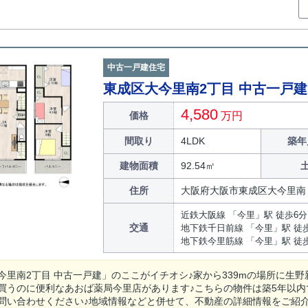
中古一戸建住宅
東成区大今里南2丁目 中古一戸建
4,580
価格
万円
間取り
4LDK
築年
建物面積
92.54㎡
住所
大阪府大阪市東成区大今里南
近鉄大阪線 「今里」駅 徒歩6分
交通
地下鉄千日前線 「今里」駅 徒
地下鉄今里筋線 「今里」駅 徒歩
今里南2丁目 中古一戸建」のここがイチオシ♪家から339mの場所に生野
買うのに便利なあおば薬局今里店があります♪こちらの物件は築5年以内
問い合わせください♪地域情報などと併せて、不動産の詳細情報をご紹介い