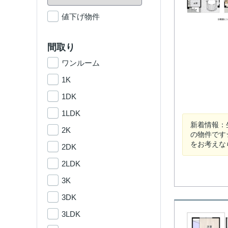
値下げ物件
間取り
ワンルーム
1K
1DK
1LDK
新着情報：
2K
の物件です
をお考えな
2DK
2LDK
3K
3DK
3LDK