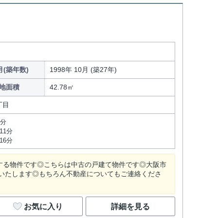
(築年数)
1998年 10月 (築27年)
地面積
42.78㎡
丁目
0分
11分
16分
地する物件です◎こちらは中古の戸建て物件です◎大阪市
いたします◎もちろん不動産についてもご連絡くださ
お気に入り
詳細を見る