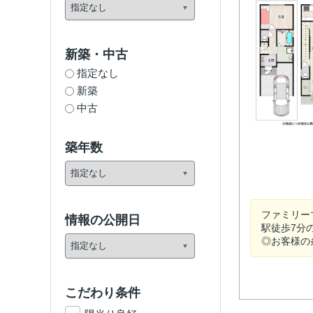
新築・中古
指定なし
新築
中古
築年数
ファミリー
情報の公開日
駅徒歩7分
◎お客様の
こだわり条件