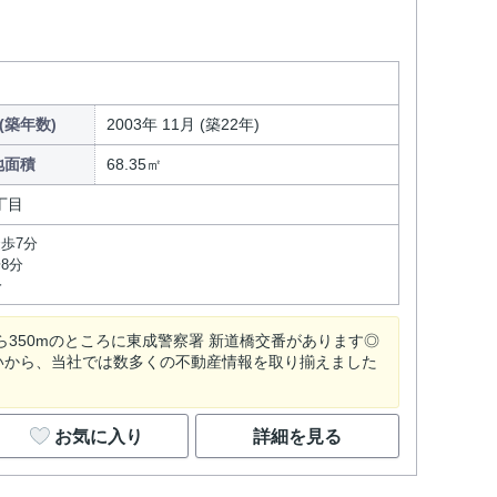
(築年数)
2003年 11月 (築22年)
地面積
68.35㎡
丁目
歩7分
8分
分
ら350mのところに東成警察署 新道橋交番があります◎
いから、当社では数多くの不動産情報を取り揃えました
お気に入り
詳細を見る