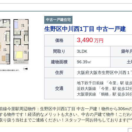
中古一戸建住宅
生野区中川西1丁目 中古一戸建
3,490
価格
万円
間取り
3LDK
築年月
建物面積
96.39㎡
土
住所
大阪府大阪市生野区中川西１
地下鉄千日前線 「今里」駅 徒歩
交通
近鉄大阪線 「今里」駅 徒歩12
大阪環状線 「鶴橋」駅 徒歩16
前線今里駅周辺物件：生野区中川西1丁目 中古一戸建！物件から306m
する物件です！経済的なメリットも大きい、中古の戸建て物件！こだわ
取り扱う当社までご連絡ください！スタッフ一同お待ちしております(^^