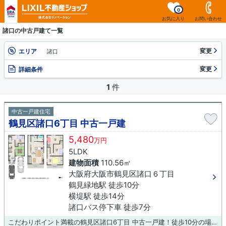
0
お気に入り
お問い合わせ
諸口の中古戸建て一覧
変更
エリア
諸口
変更
詳細条件
1
件
中古一戸建住宅
鶴見区諸口6丁目 中古一戸建
5,480
万円
5LDK
建物面積
110.56㎡
大阪府大阪市鶴見区諸口６丁目
鶴見緑地駅 徒歩10分
横堤駅 徒歩14分
諸口バス停下車 徒歩7分
こだわりポイント満載の鶴見区諸口6丁目 中古一戸建！徒歩10分の場所に大阪市立茨田西小学校があります！前面道路6m以上という駐車もラクラクな物件！築年数が気になる方、コチラの物件は、2018年12月築となります！不動産の購入は大きなお買い物です！そこで失敗しないためにも、不動産のプロである当社スタッフまでお気軽にお問い合わせください(^^)