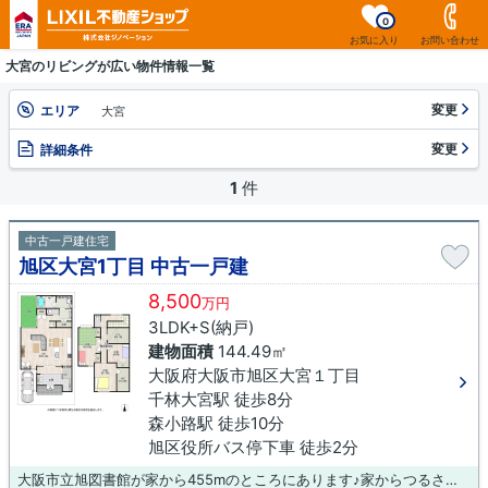
0
お気に入り
お問い合わせ
大宮のリビングが広い物件情報一覧
変更
エリア
大宮
変更
詳細条件
1
件
中古一戸建住宅
旭区大宮1丁目 中古一戸建
8,500
万円
3LDK+S(納戸)
建物面積
144.49㎡
大阪府大阪市旭区大宮１丁目
千林大宮駅 徒歩8分
森小路駅 徒歩10分
旭区役所バス停下車 徒歩2分
大阪市立旭図書館が家から455mのところにあります♪家からつるさき診療所まで319mです♪駅まで徒歩8分の場所にある物件です♪日当たりを重視している方に適した南側道路になります♪不動産の購入は、人生の中でも大きなお買い物です♪当社スタッフが不動産購入をしっかりサポートいたしますので、どうぞ安心してお任せください(*^_^*)