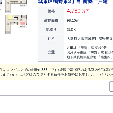
城東区鴫野東3丁目 新築一戸建
4,780
価格
万円
建物面積
98.10㎡
間取り
3LDK
住所
大阪府大阪市城東区鴫野東３
片町線 「鴫野」駅 徒歩4分
交通
おおさか東線 「鴫野」駅 徒歩
地下鉄長堀鶴見緑地 「蒲生四丁
件はコンビニまでの距離が333mです♪綺麗で清潔感のある室内が新築
します♪まずはお客様の希望とする条件をお気軽にお申しつけください♪それ