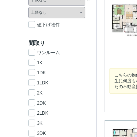
値下げ物件
間取り
ワンルーム
1K
1DK
こちらの物
生に何度も
1LDK
たの不動産探
2K
2DK
2LDK
3K
3DK