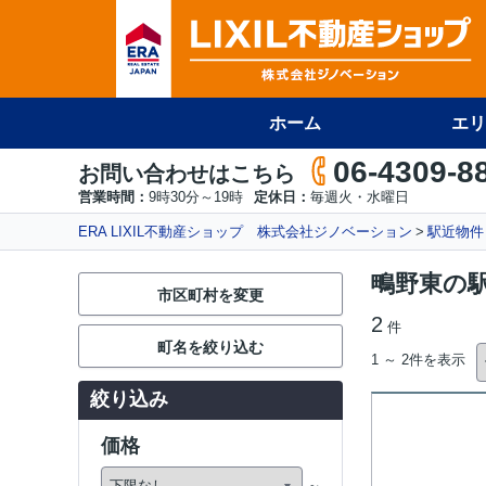
ホーム
エリ
06-4309-8
お問い合わせはこちら
営業時間：
9時30分～19時
定休日：
毎週火・水曜日
ERA LIXIL不動産ショップ 株式会社ジノベーション
駅近物件
鴫野東の
市区町村を変更
2
件
町名を絞り込む
1 ～ 2件を表示
絞り込み
価格