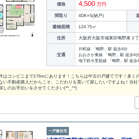
4,500
価格
万円
間取り
4DK+S(納戸)
建物面積
124.75㎡
住所
大阪府大阪市城東区鴫野東３
片町線 「鴫野」駅 徒歩4分
交通
おおさか東線 「鴫野」駅 徒歩4
地下鉄今里筋線 「鴫野」駅 徒歩
件はコンビニまで176mにあります！こちらは中古の戸建てです！多く
ない不動産購入だからこそ、こだわりを貫いて探したいですよね！当社
しのお手伝いをさせてください(*^_^*)
一戸建住宅