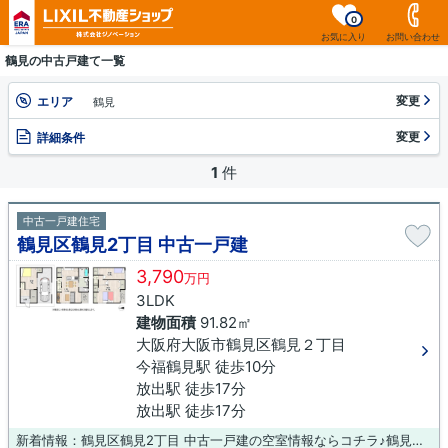
0
お気に入り
お問い合わせ
鶴見の中古戸建て一覧
変更
エリア
鶴見
変更
詳細条件
1
件
中古一戸建住宅
鶴見区鶴見2丁目 中古一戸建
3,790
万円
3LDK
建物面積
91.82㎡
大阪府大阪市鶴見区鶴見２丁目
今福鶴見駅 徒歩10分
放出駅 徒歩17分
放出駅 徒歩17分
新着情報：鶴見区鶴見2丁目 中古一戸建の空室情報ならコチラ♪鶴見警察署放出大橋交番が家から363mのところにあります♪こちらは、2016年4月築の物件です♪ニーズの高い中古の戸建て物件は、経済的なメリットも大きいです♪大阪市鶴見区での不動産購入は当社にご連絡ください♪お客様のご希望条件などをお伺いし、それに沿った物件をご紹介させていただきます(*´ω`*)