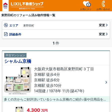
0
お気に入り
お問い合わせ
東野田町のリフォーム済み物件情報一覧
変更
エリア
東野田町
変更
詳細条件
1
件
中古マンション
シャルム京橋
大阪府大阪市都島区東野田町３丁目
京橋駅 徒歩4分
京橋駅 徒歩6分
京橋駅 徒歩10分
14階建 / 1978年 11月(築47年)
多くの方からご好評頂いているシャルム京橋のご紹介♪薬や日用品を買うのに便利なマツモトキヨシ 京橋駅前店まで、384mです♪こちらはエレベーター付き物件です♪マンションにどんな人が住んでいるのかも中古マンションなら事前に知れます♪当社オススメの不動産情報をお求めになるなら、お電話やメールでのお問い合わせ、又は直接お尋ねください♪当社がしっかりとサポートいたします(^_^)
4,300
万円