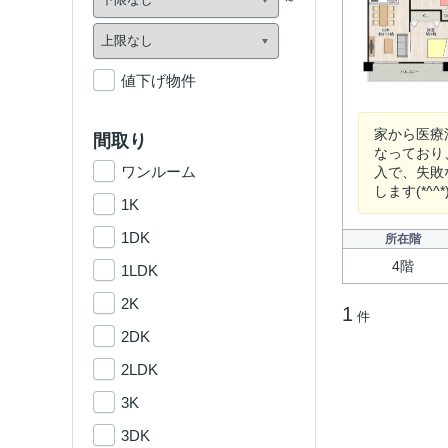
値下げ物件
家から医療
間取り
なっており
ワンルーム
入で、失敗
します(*^^*
1K
1DK
所在階
4階
1LDK
2K
1
件
2DK
2LDK
3K
3DK