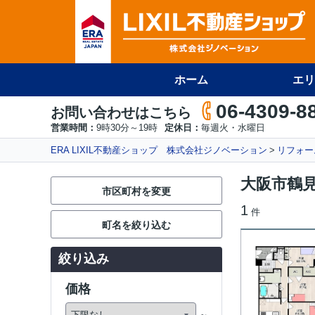
ホーム
エリ
06-4309-8
お問い合わせはこちら
営業時間：
9時30分～19時
定休日：
毎週火・水曜日
ERA LIXIL不動産ショップ 株式会社ジノベーション
リフォー
大阪市鶴
市区町村を変更
1
件
町名を絞り込む
絞り込み
価格