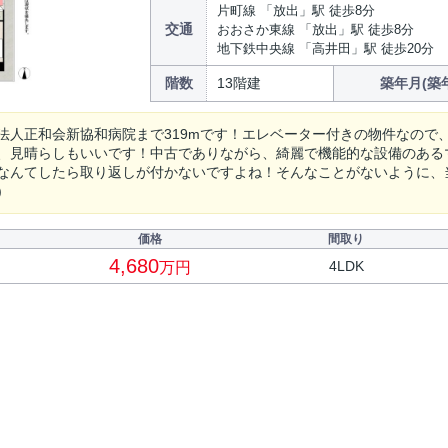
片町線 「放出」駅 徒歩8分
交通
おおさか東線 「放出」駅 徒歩8分
地下鉄中央線 「高井田」駅 徒歩20分
階数
13階建
築年月(築
法人正和会新協和病院まで319mです！エレベーター付きの物件なので
、見晴らしもいいです！中古でありながら、綺麗で機能的な設備のある
なんてしたら取り返しが付かないですよね！そんなことがないように、
)
価格
間取り
4,680
4LDK
万円