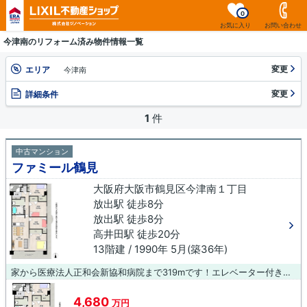
0
お気に入り
お問い合わせ
今津南のリフォーム済み物件情報一覧
変更
エリア
今津南
変更
詳細条件
1
件
中古マンション
ファミール鶴見
大阪府大阪市鶴見区今津南１丁目
放出駅 徒歩8分
放出駅 徒歩8分
高井田駅 徒歩20分
13階建 / 1990年 5月(築36年)
家から医療法人正和会新協和病院まで319mです！エレベーター付きの物件なので、重い荷物を運ぶ時に便利です！この物件は13階建てとなっており、見晴らしもいいです！中古でありながら、綺麗で機能的な設備のあるマンションです！人生で一度あるかないかの不動産購入で、失敗なんてしたら取り返しが付かないですよね！そんなことがないように、当社の経験豊富なスタッフがしっかりとサポートいたします(*^^*)
4,680
万円