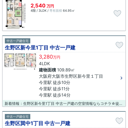
2,540
万円
4階 / 3LDK /
専有面積
64.95㎡
中古一戸建住宅
生野区新今里1丁目 中古一戸建
3,280
万円
4LDK
建物面積
109.89㎡
大阪府大阪市生野区新今里１丁目
今里駅 徒歩10分
今里駅 徒歩11分
今里駅 徒歩14分
新着情報：生野区新今里1丁目 中古一戸建の空室情報ならコチラ☆徒歩10分の場所に大阪市立東中川小学校があります☆駅まで徒歩10分の物件です☆前面道路6m以上という駐車もラクラクな物件☆大阪市生野区には多種多様な一戸建てがございますので、マイホームの購入をお考えなら、ぜひ当社までご連絡ください☆お待ちしております(#^^#)
中古一戸建住宅
生野区巽中1丁目 中古一戸建