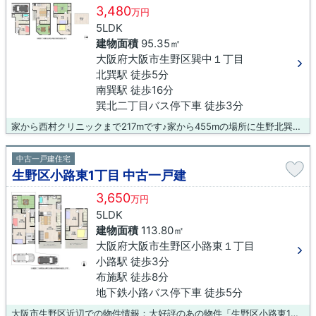
3,480
万円
5LDK
建物面積
95.35㎡
大阪府大阪市生野区巽中１丁目
北巽駅 徒歩5分
南巽駅 徒歩16分
巽北二丁目バス停下車 徒歩3分
家から西村クリニックまで217mです♪家から455mの場所に生野北巽郵便局があります♪駅から徒歩5分の所にある物件です♪中古の戸建て物件のご紹介♪大阪市生野区にある不動産が気になる方は、ぜひ当社までお問い合わせください♪地域情報などと併せて、不動産の詳細情報をご紹介いたします(^_^)
中古一戸建住宅
生野区小路東1丁目 中古一戸建
3,650
万円
5LDK
建物面積
113.80㎡
大阪府大阪市生野区小路東１丁目
小路駅 徒歩3分
布施駅 徒歩8分
地下鉄小路バス停下車 徒歩5分
大阪市生野区近辺での物件情報：大好評のあの物件「生野区小路東1丁目 中古一戸建」☆物件から270mのところに阪上医院があります☆ファミリーマート 小路駅東店が261mにある物件です☆中古の戸建て物件のご紹介☆地下鉄千日前線小路周辺の物件情報が気になる方は、是非お問い合わせください(#^^#)