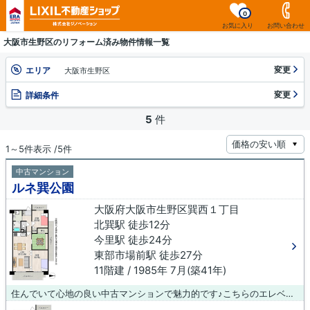
0
お気に入り
お問い合わせ
大阪市生野区のリフォーム済み物件情報一覧
変更
エリア
大阪市生野区
変更
詳細条件
5
件
1～5件表示 /5件
中古マンション
ルネ巽公園
大阪府大阪市生野区巽西１丁目
北巽駅 徒歩12分
今里駅 徒歩24分
東部市場前駅 徒歩27分
11階建 / 1985年 7月(築41年)
住んでいて心地の良い中古マンションで魅力的です♪こちらのエレベーター付きの物件はいかがでしょうか♪快適な地上11階建ての物件♪当社は確かな不動産情報をご提供しております♪こだわりやご要望などがあれば、メール又はお電話にて当社にご連絡ください♪経験豊富なスタッフがしっかりとサポートいたします(*^_^*)