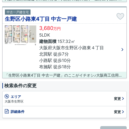
中古一戸建住宅
生野区小路東4丁目 中古一戸建
3,680
万円
5LDK
建物面積
157.32㎡
大阪府大阪市生野区小路東４丁目
北巽駅 徒歩7分
小路駅 徒歩10分
布施駅 徒歩18分
「生野区小路東4丁目 中古一戸建」のここがイチオシ♪大阪商工信用金庫生野支店が歩いて372mのところにあります♪ニーズの高い中古の戸建て物件は、経済的なメリットも大きいです♪お客様からニーズの高い南側道路に接している物件になります♪大阪市生野区エリアや地下鉄千日前線北巽付近で、一戸建て探しサポートを致しております♪マイホームの購入をご予定なら、お気軽にお問い合わせください(*´ω`*)
検索条件の変更
エリア
変更
大阪市生野区
詳細条件
変更